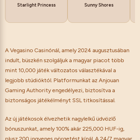
Starlight Princess
Sunny Shores
A Vegasino Casinónál, amely 2024 augusztusában
indult, büszkén szolgáljuk a magyar piacot több
mint 10,000 játék változatos választékával a
legjobb stúdióktól. Platformunkat az Anjouan
Gaming Authority engedélyezi, biztosítva a
biztonságos játékélményt SSL titkosítással.
Az új játékosok élvezhetik nagylelkű üdvözlő
bónuszunkat, amely 100% akár 225,000 HUF-ig,
plusz 200 ingyenes pörgetést kínál. A 24/7 magyar