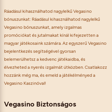
Ráadásul kihasználhatod nagylelkű Vegasino
bónuszunkat: Ráadásul kihasználhatod nagylelkű
Vegasino bónuszunkat, amely izgalmas
promóciókat és jutalmakat kínál kifejezetten a
magyar játékosaink számára. Az egyszerű Vegasino
bejelentkezés segítségével gyorsan
belemerülhetsz a kedvenc játékaidba, és
élvezheted a nyerés izgalmát útközben. Csatlakozz
hozzánk még ma, és emeld a játékélményed a
Vegasino Kaszinóval!
Vegasino Biztonságos