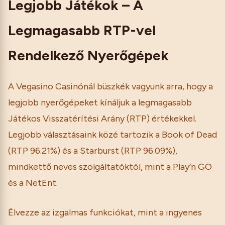
Legjobb Játékok – A
Legmagasabb RTP-vel
Rendelkező Nyerőgépek
A Vegasino Casinónál büszkék vagyunk arra, hogy a
legjobb nyerőgépeket kínáljuk a legmagasabb
Játékos Visszatérítési Arány (RTP) értékekkel.
Legjobb választásaink közé tartozik a Book of Dead
(RTP 96.21%) és a Starburst (RTP 96.09%),
mindkettő neves szolgáltatóktól, mint a Play’n GO
és a NetEnt.
Élvezze az izgalmas funkciókat, mint a ingyenes