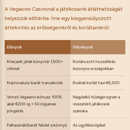
A Vegasino Casinonál a játékosaink átláthatóságát
helyezzük előtérbe. Íme egy kiegyensúlyozott
áttekintés az erősségeinkről és korlátainkról:
Előnyök
Hátrányok
Kiterjedt játék könyvtár 1,500+
Korlátozott hozzáférés
címmel
bizonyos országokban
Kriptovaluta-barát tranzakciók
Kivételi korlát havi €5,000
Vonzó Vegasino bónusz: 100%
Nagylelkű hűségprogram a
akár €200-ig + 50 ingyenes
visszatérő játékosok
pörgetés
számára
Felhasználóbarát felület a könnyű
Az ügyfélszolgálat