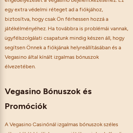
egy extra védelmi réteget ad a fiókjához,
biztosítva, hogy csak Ön férhessen hozzá a
játékélményéhez. Ha továbbra is problémái vannak,
ügyfélszolgálati csapatunk mindig készen áll, hogy
segítsen Önnek a fiókjának helyreállításában és a
Vegasino által kínált izgalmas bónuszok
élvezetében.
Vegasino Bónuszok és
Promóciók
A Vegasino Casinónál izgalmas bónuszok széles