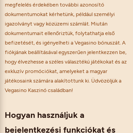
megfelelés érdekében további azonosító
dokumentumokat kérhetünk, például személyi
igazolványt vagy közüzemi számlát. Miután
dokumentumait ellenőriztük, folytathatja első
befizetését, és igényelheti a Vegasino bónuszát. A
fiókjának beállításával egyszerűen jelentkezzen be,
hogy élvezhesse a széles választékú játékokat és az
exkluzív promóciókat, amelyeket a magyar
játékosaink számára alakítottunk ki. Üdvözöljük a
Vegasino Kaszinó családban!
Hogyan használjuk a
bejelentkezési funkciókat és