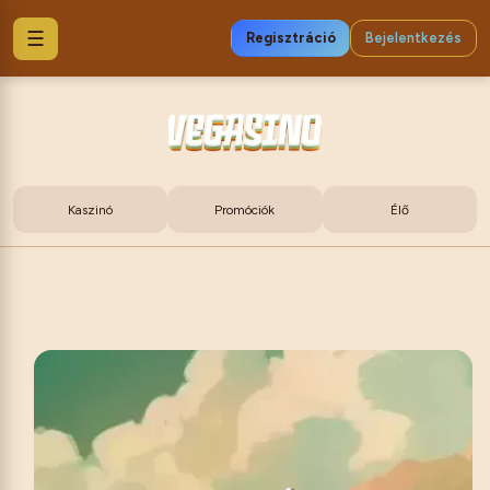
☰
Regisztráció
Bejelentkezés
Kaszinó
Promóciók
Élő