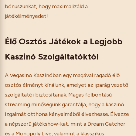
bónuszunkat, hogy maximalizáld a
játékélményedet!
Élő Osztós Játékok a Legjobb
Kaszinó Szolgáltatóktól
A Vegasino Kaszinóban egy magával ragadó élő
osztós élményt kínálunk, amelyet az iparág vezető
szolgáltatói biztosítanak. Magas felbontású
streaming minőségünk garantálja, hogy a kaszinó
izgalmát otthona kényelméből élvezhesse. Élvezze
a népszerű játékshow-kat, mint a Dream Catcher
és a Monopoly Live, valamint a klasszikus