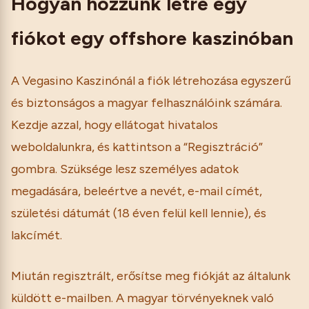
Hogyan hozzunk létre egy
fiókot egy offshore kaszinóban
A Vegasino Kaszinónál a fiók létrehozása egyszerű
és biztonságos a magyar felhasználóink számára.
Kezdje azzal, hogy ellátogat hivatalos
weboldalunkra, és kattintson a “Regisztráció”
gombra. Szüksége lesz személyes adatok
megadására, beleértve a nevét, e-mail címét,
születési dátumát (18 éven felül kell lennie), és
lakcímét.
Miután regisztrált, erősítse meg fiókját az általunk
küldött e-mailben. A magyar törvényeknek való