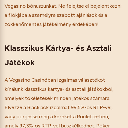
Vegasino bónuszunkat. Ne felejtse el bejelentkezni
a fiókjába a személyre szabott ajánlások és a
zökkenőmentes játékélmény érdekében!
Klasszikus Kártya- és Asztali
Játékok
A Vegasino Casinóban izgalmas választékot
kínálunk klasszikus kártya- és asztali játékokból,
amelyek tökéletesek minden játékos számára.
Élvezze a Blackjack izgalmát 99,5%-os RTP-vel,
vagy pörgesse meg a kereket a Roulette-ben,
amely 97,3%-os RTP-vel büszkélkedhet. Póker