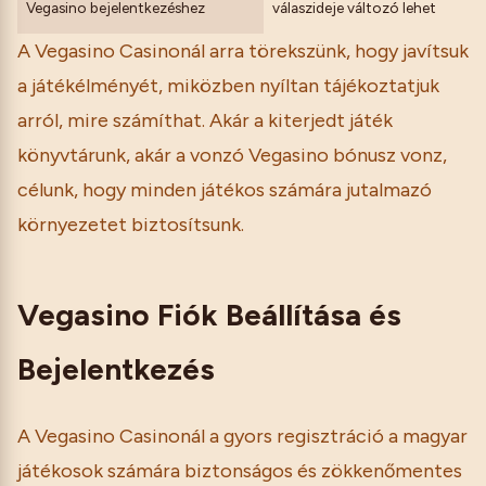
Vegasino bejelentkezéshez
válaszideje változó lehet
A Vegasino Casinonál arra törekszünk, hogy javítsuk
a játékélményét, miközben nyíltan tájékoztatjuk
arról, mire számíthat. Akár a kiterjedt játék
könyvtárunk, akár a vonzó Vegasino bónusz vonz,
célunk, hogy minden játékos számára jutalmazó
környezetet biztosítsunk.
Vegasino Fiók Beállítása és
Bejelentkezés
A Vegasino Casinonál a gyors regisztráció a magyar
játékosok számára biztonságos és zökkenőmentes