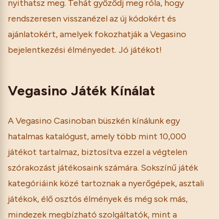
nyithatsz meg. Tehát győződj meg róla, hogy
rendszeresen visszanézel az új kódokért és
ajánlatokért, amelyek fokozhatják a Vegasino
bejelentkezési élményedet. Jó játékot!
Vegasino Játék Kínálat
A Vegasino Casinoban büszkén kínálunk egy
hatalmas katalógust, amely több mint 10,000
játékot tartalmaz, biztosítva ezzel a végtelen
szórakozást játékosaink számára. Sokszínű játék
kategóriáink közé tartoznak a nyerőgépek, asztali
játékok, élő osztós élmények és még sok más,
mindezek megbízható szolgáltatók, mint a