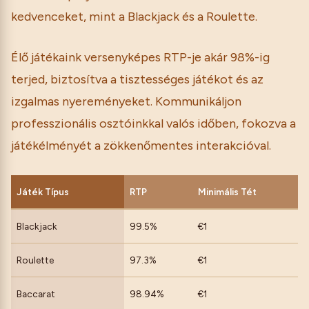
kedvenceket, mint a Blackjack és a Roulette.
Élő játékaink versenyképes RTP-je akár 98%-ig
terjed, biztosítva a tisztességes játékot és az
izgalmas nyereményeket. Kommunikáljon
professzionális osztóinkkal valós időben, fokozva a
játékélményét a zökkenőmentes interakcióval.
Játék Típus
RTP
Minimális Tét
Blackjack
99.5%
€1
Roulette
97.3%
€1
Baccarat
98.94%
€1