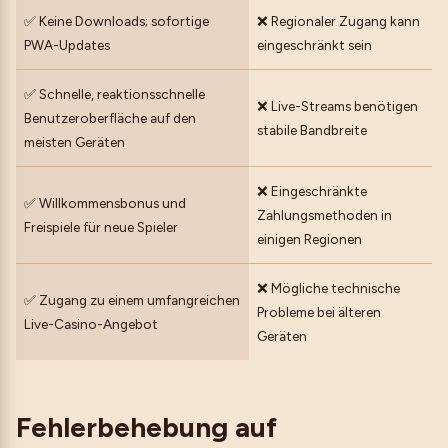
✅ Keine Downloads; sofortige
❌ Regionaler Zugang kann
PWA-Updates
eingeschränkt sein
✅ Schnelle, reaktionsschnelle
❌ Live-Streams benötigen
Benutzeroberfläche auf den
stabile Bandbreite
meisten Geräten
❌ Eingeschränkte
✅ Willkommensbonus und
Zahlungsmethoden in
Freispiele für neue Spieler
einigen Regionen
❌ Mögliche technische
✅ Zugang zu einem umfangreichen
Probleme bei älteren
Live-Casino-Angebot
Geräten
Fehlerbehebung auf