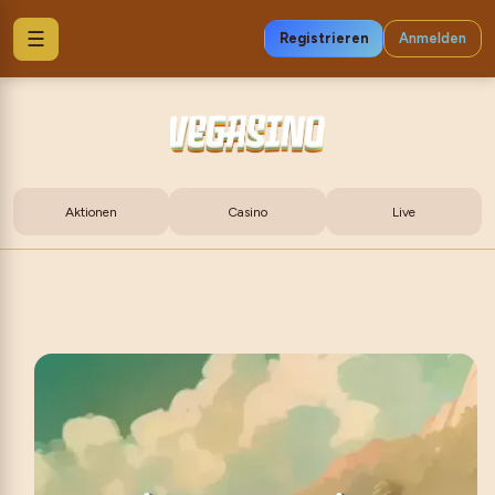
☰
Registrieren
Anmelden
Aktionen
Casino
Live