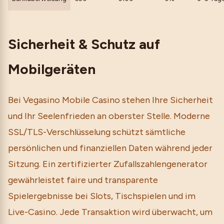
Sicherheit & Schutz auf
Mobilgeräten
Bei Vegasino Mobile Casino stehen Ihre Sicherheit
und Ihr Seelenfrieden an oberster Stelle. Moderne
SSL/TLS-Verschlüsselung schützt sämtliche
persönlichen und finanziellen Daten während jeder
Sitzung. Ein zertifizierter Zufallszahlengenerator
gewährleistet faire und transparente
Spielergebnisse bei Slots, Tischspielen und im
Live-Casino. Jede Transaktion wird überwacht, um