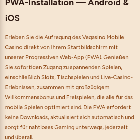
PWA-Installation — Android &
iOS
Erleben Sie die Aufregung des Vegasino Mobile
Casino direkt von Ihrem Startbildschirm mit
unserer Progressiven Web-App (PWA). Genießen
Sie sofortigen Zugang zu spannenden Spielen,
einschließlich Slots, Tischspielen und Live-Casino-
Erlebnissen, zusammen mit großzügigem
Willkommensbonus und Freispielen, die alle für das
mobile Spielen optimiert sind. Die PWA erfordert
keine Downloads, aktualisiert sich automatisch und
sorgt für nahtloses Gaming unterwegs, jederzeit
und überall.