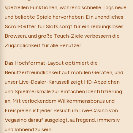
speziellen Funktionen, während schnelle Tags neue
und beliebte Spiele hervorheben. Ein unendliches
Scroll-Gitter für Slots sorgt für ein reibungsloses
Browsen, und große Touch-Ziele verbessern die
Zugänglichkeit für alle Benutzer.
Das Hochformat-Layout optimiert die
Benutzerfreundlichkeit auf mobilen Geräten, und
unser Live-Dealer-Karussell zeigt HD-Abzeichen
und Spielmerkmale zur einfachen Identifizierung
an. Mit verlockendem Willkommensbonus und
Freispielen ist jeder Besuch im Live-Casino von
Vegasino darauf ausgelegt, aufregend, immersiv
und lohnend zu sein.