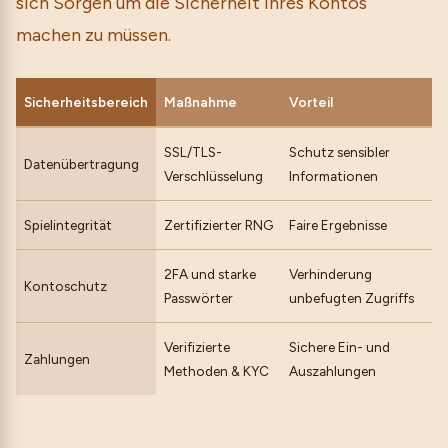
sich Sorgen um die Sicherheit Ihres Kontos
machen zu müssen.
Sicherheitsbereich
Maßnahme
Vorteil
SSL/TLS-
Schutz sensibler
Datenübertragung
Verschlüsselung
Informationen
Spielintegrität
Zertifizierter RNG
Faire Ergebnisse
2FA und starke
Verhinderung
Kontoschutz
Passwörter
unbefugten Zugriffs
Verifizierte
Sichere Ein- und
Zahlungen
Methoden & KYC
Auszahlungen