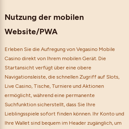
Nutzung der mobilen
Website/PWA
Erleben Sie die Aufregung von Vegasino Mobile
Casino direkt von Ihrem mobilen Gerät. Die
Startansicht verfügt über eine obere
Navigationsleiste, die schnellen Zugriff auf Slots,
Live Casino, Tische, Turniere und Aktionen
ermöglicht, während eine permanente
Suchfunktion sicherstellt, dass Sie Ihre
Lieblingsspiele sofort finden können. Ihr Konto und
Ihre Wallet sind bequem im Header zugänglich, um