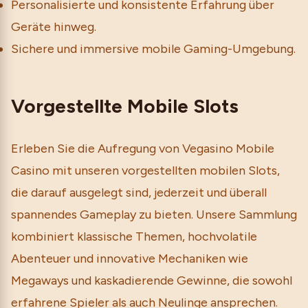
Personalisierte und konsistente Erfahrung über
Geräte hinweg.
Sichere und immersive mobile Gaming-Umgebung.
Vorgestellte Mobile Slots
Erleben Sie die Aufregung von Vegasino Mobile
Casino mit unseren vorgestellten mobilen Slots,
die darauf ausgelegt sind, jederzeit und überall
spannendes Gameplay zu bieten. Unsere Sammlung
kombiniert klassische Themen, hochvolatile
Abenteuer und innovative Mechaniken wie
Megaways und kaskadierende Gewinne, die sowohl
erfahrene Spieler als auch Neulinge ansprechen.