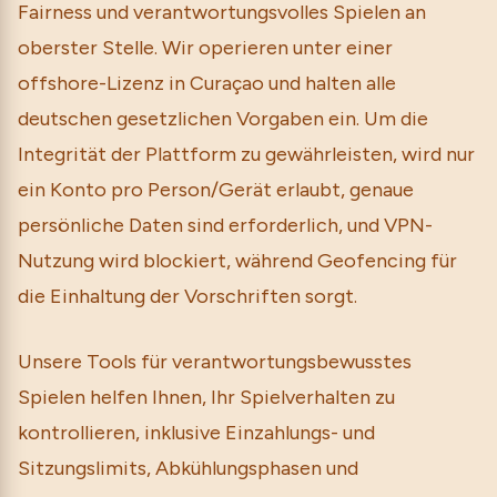
Fairness und verantwortungsvolles Spielen an
oberster Stelle. Wir operieren unter einer
offshore-Lizenz in Curaçao und halten alle
deutschen gesetzlichen Vorgaben ein. Um die
Integrität der Plattform zu gewährleisten, wird nur
ein Konto pro Person/Gerät erlaubt, genaue
persönliche Daten sind erforderlich, und VPN-
Nutzung wird blockiert, während Geofencing für
die Einhaltung der Vorschriften sorgt.
Unsere Tools für verantwortungsbewusstes
Spielen helfen Ihnen, Ihr Spielverhalten zu
kontrollieren, inklusive Einzahlungs- und
Sitzungslimits, Abkühlungsphasen und