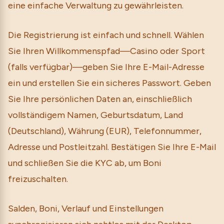
eine einfache Verwaltung zu gewährleisten.
Die Registrierung ist einfach und schnell. Wählen
Sie Ihren Willkommenspfad—Casino oder Sport
(falls verfügbar)—geben Sie Ihre E-Mail-Adresse
ein und erstellen Sie ein sicheres Passwort. Geben
Sie Ihre persönlichen Daten an, einschließlich
vollständigem Namen, Geburtsdatum, Land
(Deutschland), Währung (EUR), Telefonnummer,
Adresse und Postleitzahl. Bestätigen Sie Ihre E-Mail
und schließen Sie die KYC ab, um Boni
freizuschalten.
Salden, Boni, Verlauf und Einstellungen