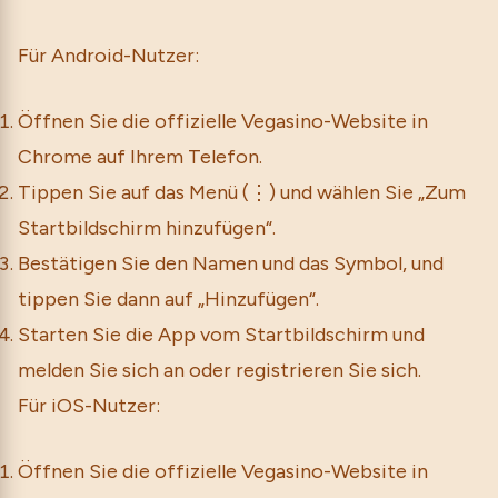
Für Android-Nutzer:
Öffnen Sie die offizielle Vegasino-Website in
Chrome auf Ihrem Telefon.
Tippen Sie auf das Menü (⋮) und wählen Sie „Zum
Startbildschirm hinzufügen“.
Bestätigen Sie den Namen und das Symbol, und
tippen Sie dann auf „Hinzufügen“.
Starten Sie die App vom Startbildschirm und
melden Sie sich an oder registrieren Sie sich.
Für iOS-Nutzer:
Öffnen Sie die offizielle Vegasino-Website in