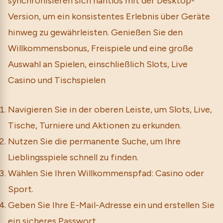
synchronisieren sich nahtlos mit der Desktop-
Version, um ein konsistentes Erlebnis über Geräte
hinweg zu gewährleisten. Genießen Sie den
Willkommensbonus, Freispiele und eine große
Auswahl an Spielen, einschließlich Slots, Live
Casino und Tischspielen
Navigieren Sie in der oberen Leiste, um Slots, Live,
Tische, Turniere und Aktionen zu erkunden.
Nutzen Sie die permanente Suche, um Ihre
Lieblingsspiele schnell zu finden.
Wählen Sie Ihren Willkommenspfad: Casino oder
Sport.
Geben Sie Ihre E-Mail-Adresse ein und erstellen Sie
ein sicheres Passwort.