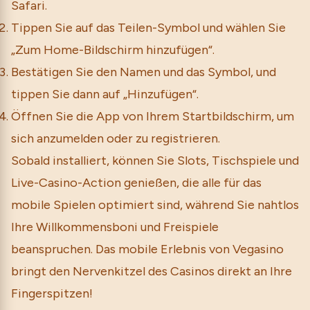
Safari.
Tippen Sie auf das Teilen-Symbol und wählen Sie
„Zum Home-Bildschirm hinzufügen“.
Bestätigen Sie den Namen und das Symbol, und
tippen Sie dann auf „Hinzufügen“.
Öffnen Sie die App von Ihrem Startbildschirm, um
sich anzumelden oder zu registrieren.
Sobald installiert, können Sie Slots, Tischspiele und
Live-Casino-Action genießen, die alle für das
mobile Spielen optimiert sind, während Sie nahtlos
Ihre Willkommensboni und Freispiele
beanspruchen. Das mobile Erlebnis von Vegasino
bringt den Nervenkitzel des Casinos direkt an Ihre
Fingerspitzen!