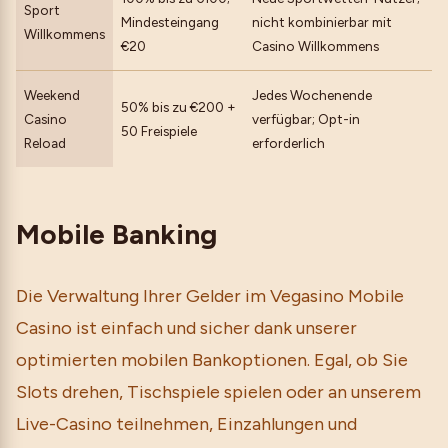
Sport
Mindesteingang
nicht kombinierbar mit
Willkommens
€20
Casino Willkommens
Weekend
Jedes Wochenende
50% bis zu €200 +
Casino
verfügbar; Opt-in
50 Freispiele
Reload
erforderlich
Mobile Banking
Die Verwaltung Ihrer Gelder im Vegasino Mobile
Casino ist einfach und sicher dank unserer
optimierten mobilen Bankoptionen. Egal, ob Sie
Slots drehen, Tischspiele spielen oder an unserem
Live-Casino teilnehmen, Einzahlungen und